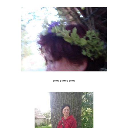
**********