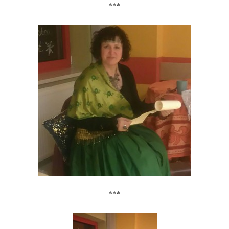
***
***