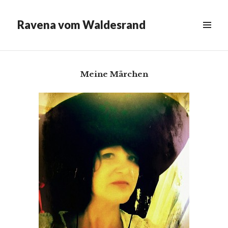
Meine Angebote
Ravena vom Waldesrand
Runter
MENÜ
&
scrollen,
WIDGETS
um
mehr
Meine Märchen
Inhalt
anzuzeigen