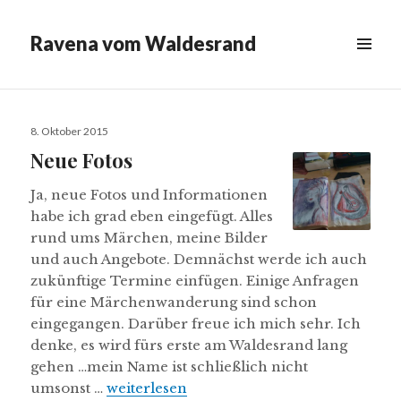
Ravena vom Waldesrand
MENÜ
&
WIDGETS
Veröffentlicht
8. Oktober 2015
am
Neue Fotos
Ja, neue Fotos und Informationen
habe ich grad eben eingefügt. Alles
rund ums Märchen, meine Bilder
und auch Angebote. Demnächst werde ich auch
zukünftige Termine einfügen. Einige Anfragen
für eine Märchenwanderung sind schon
eingegangen. Darüber freue ich mich sehr. Ich
denke, es wird fürs erste am Waldesrand lang
gehen …mein Name ist schließlich nicht
Neue Fotos
umsonst …
weiterlesen