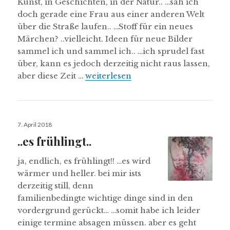
Kunst, in Geschichten, in der Natur.. …sah ich
doch gerade eine Frau aus einer anderen Welt
über die Straße laufen.. …Stoff für ein neues
Märchen? ..vielleicht. Ideen für neue Bilder
sammel ich und sammel ich.. …ich sprudel fast
über, kann es jedoch derzeitig nicht raus lassen,
frühFrühlingsspaziergang
aber diese Zeit …
weiterlesen
Veröffentlicht
7. April 2018
am
..es frühlingt..
ja, endlich, es frühlingt!! …es wird
wärmer und heller. bei mir ists
derzeitig still, denn
familienbedingte wichtige dinge sind in den
vordergrund gerückt… …somit habe ich leider
einige termine absagen müssen. aber es geht