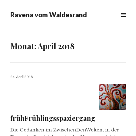
Ravena vom Waldesrand
MENÜ
&
WIDGETS
Monat:
April 2018
Veröffentlicht
24. April 2018
am
frühFrühlingsspaziergang
Die Gedanken im ZwischenDenWelten, in der