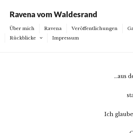
Trau
Ravena vom Waldesrand
Über mich
Ravena
Veröffentlichungen
Ga
Rückblicke
Impressum
Bi
Ka
Rückblicke 2015
Ve
Rückblicke 2016
…aus d
Rückblicke 2017
st
Rückblick 2018
Rückblicke 2019
Ich glaube