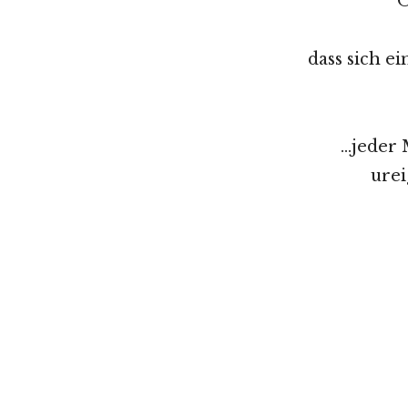
O
dass sich e
…jeder 
urei