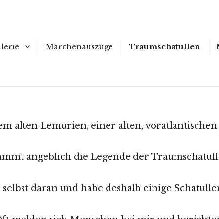
mschatullen
lerie
Märchenauszüge
Traumschatullen
Runter
lder/ Skulptur zum
uf
scrollen,
um
rkaufte Bilder
mehr
em alten Lemurien, einer alten, voratlantischen 
Inhalt
anzuzeigen
ammt angeblich die Legende der Traumschatul
 selbst daran und habe deshalb einige Schatullen