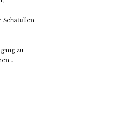
n,
r Schatullen
ugang zu
nnen…