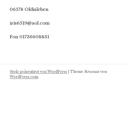
06578 Oldisleben
iris6519@aol.com
Fon 01736608831
Stolz präsentiert von WordPress
|
Theme: Resonar von
WordPress.com
.