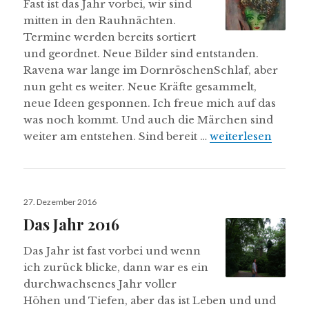
Fast ist das Jahr vorbei, wir sind
mitten in den Rauhnächten.
Termine werden bereits sortiert
und geordnet. Neue Bilder sind entstanden.
Ravena war lange im DornröschenSchlaf, aber
nun geht es weiter. Neue Kräfte gesammelt,
neue Ideen gesponnen. Ich freue mich auf das
was noch kommt. Und auch die Märchen sind
Ein kleiner Rückb
weiter am entstehen. Sind bereit …
weiterlesen
Veröffentlicht
27. Dezember 2016
am
Das Jahr 2016
Das Jahr ist fast vorbei und wenn
ich zurück blicke, dann war es ein
durchwachsenes Jahr voller
Höhen und Tiefen, aber das ist Leben und und