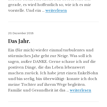
gerade, es wird hoffentlich so, wie ich es mir
Es gibt Neues
vorstelle. Und ein …
weiterlesen
Veröffentlicht
20. Dezember 2018
am
Das Jahr.
Ein (für mich) wieder einmal turbulentes und
stürmisches Jahr geht zur Neige. Was soll ich
sagen, außer DANKE. Gerne schaue ich auf die
postiven Dinge, die das Leben lebenswert
machen zurück. Ich habe jetzt einen EnkelSohn
und bin seelig, bin überwältigt- konnte ich doch
meine Tochter auf ihrem Wege begleiten.
Das Jahr.
Familie und Gesundheit ist das …
weiterlesen