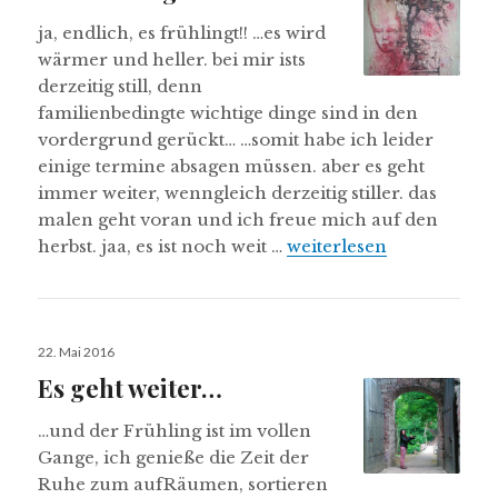
ja, endlich, es frühlingt!! …es wird
wärmer und heller. bei mir ists
derzeitig still, denn
familienbedingte wichtige dinge sind in den
vordergrund gerückt… …somit habe ich leider
einige termine absagen müssen. aber es geht
immer weiter, wenngleich derzeitig stiller. das
malen geht voran und ich freue mich auf den
..es frühlingt..
herbst. jaa, es ist noch weit …
weiterlesen
Veröffentlicht
22. Mai 2016
am
Es geht weiter…
…und der Frühling ist im vollen
Gange, ich genieße die Zeit der
Ruhe zum aufRäumen, sortieren