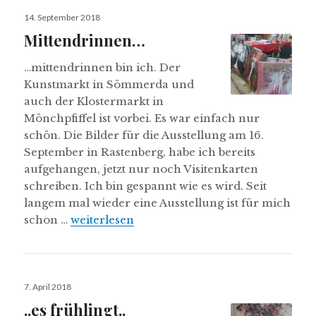
Veröffentlicht
14. September 2018
am
Mittendrinnen…
…mittendrinnen bin ich. Der
Kunstmarkt in Sömmerda und
auch der Klostermarkt in
Mönchpfiffel ist vorbei. Es war einfach nur
schön. Die Bilder für die Ausstellung am 16.
September in Rastenberg, habe ich bereits
aufgehangen, jetzt nur noch Visitenkarten
schreiben. Ich bin gespannt wie es wird. Seit
langem mal wieder eine Ausstellung ist für mich
Mittendrinnen…
schon …
weiterlesen
Veröffentlicht
7. April 2018
am
..es frühlingt..