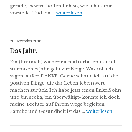
gerade, es wird hoffentlich so, wie ich es mir
Es gibt Neues
vorstelle. Und ein …
weiterlesen
Veröffentlicht
20. Dezember 2018
am
Das Jahr.
Ein (für mich) wieder einmal turbulentes und
stürmisches Jahr geht zur Neige. Was soll ich
sagen, außer DANKE. Gerne schaue ich auf die
postiven Dinge, die das Leben lebenswert
machen zurück. Ich habe jetzt einen EnkelSohn
und bin seelig, bin überwältigt- konnte ich doch
meine Tochter auf ihrem Wege begleiten.
Das Jahr.
Familie und Gesundheit ist das …
weiterlesen