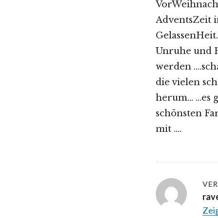
VorWeihnacht
AdventsZeit 
GelassenHeit…
Unruhe und He
werden ….scha
die vielen s
herum… …es gl
schönsten Fa
mit ….
VER
rav
Zeig