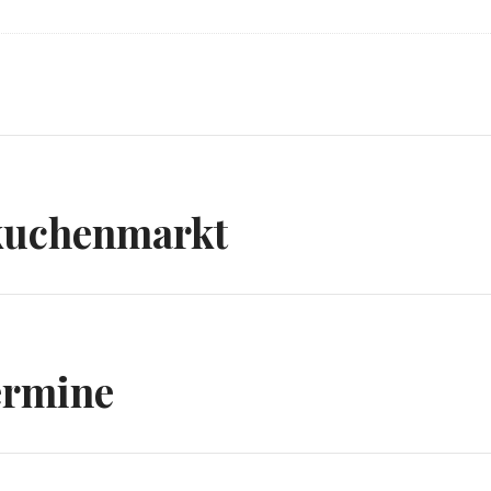
avigation
rkuchenmarkt
ermine