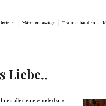
lerie
Märchenauszüge
Traumschatullen
M
lder/ Skulptur zum
uf
rkaufte Bilder
es Liebe..
Ihnen allen eine wunderbare