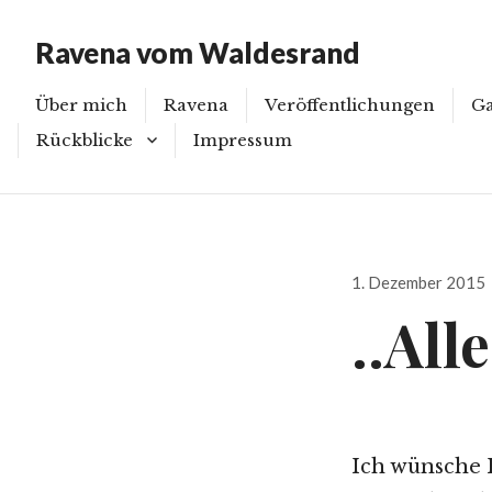
Ravena vom Waldesrand
Über mich
Ravena
Veröffentlichungen
Ga
Rückblicke
Impressum
Bi
Ka
Rückblicke 2015
Ve
Rückblicke 2016
Veröffentlicht
1. Dezember 2015
Rückblicke 2017
am
..All
Rückblick 2018
Rückblicke 2019
Ich wünsche 