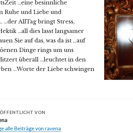
sZeit …eine besinnliche
in Ruhe und Liebe und
 …der AllTag bringt Stress,
ktik …all dies lasst langsamer
uen Sie auf das, was da ist …auf
chöenen Dinge rings um uns
itzert überall …leuchtet in den
rben …Worte der Liebe schwingen
ÖFFENTLICHT VON
ena
e alle Beiträge von ravena